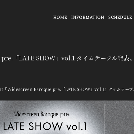
HOME
INFORMATION
SCHEDULE
que pre.「LATE SHOW」vol.1 タイムテーブル発表
vent『Widescreen Baroque pre.「LATE SHOW』vol.1』タイ