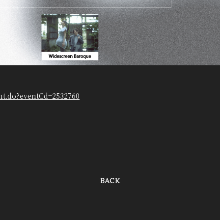
vent.do?eventCd=2532760
BACK