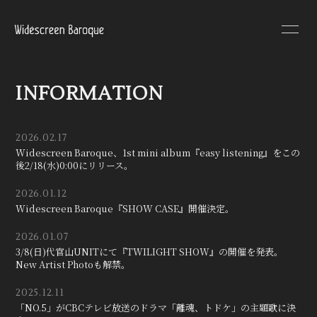
HOME
INFORMATION
INFORMATION
SCHEDULE
PROFILE
VIDEO
DISCOGRAPHY
2026.02.17
Widescreen Baroque、1st mini album『easy listening』をこの
後2/18(水)0:00にリリース。
2026.01.12
Widescreen Baroque『SHOW CASE』開催決定。
無料会員登録
ログイン
2026.01.07
3/8(日)代官山UNITにて『TWILIGHT SHOW』の開催を発表。
New Artist Photoも解禁。
2025.12.11
「NO.5」がCBCテレビ放送のドラマ「離魂、トドケ」の主題歌に決